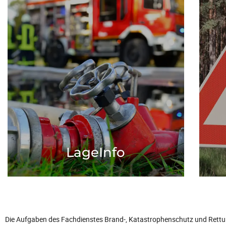
LageInfo
Aktuelle Informationen zu Hochwasser,
Hier
Naturgefahren und Warnlagen im Landkreis
Wittenberg
Mehr zum Thema
LageInfo
Die Aufgaben des Fachdienstes Brand-, Katastrophenschutz und Rett