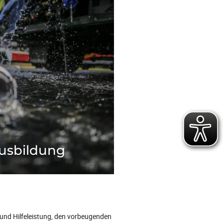
usbildung
ung von Kameraden der Freiwilligen
rwehren und Ehrenamt
Mehr zum Thema
usbildung
nd Hilfeleistung, den vorbeugenden