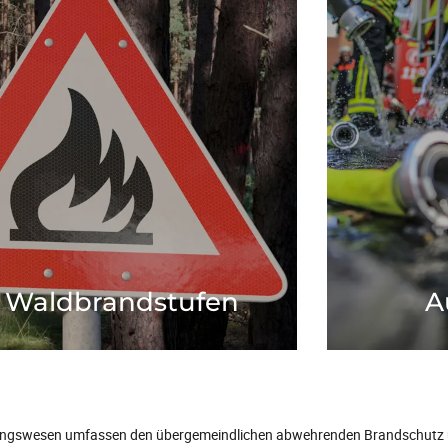
Waldbrandstufen
A
 finden Sie die aktuellen Waldbrandstufen im
Aus- und Fortbild
Landkreis.
Feue
Mehr zum Thema
Waldbrandstufen
A
ungswesen umfassen den übergemeindlichen abwehrenden Brandschutz u