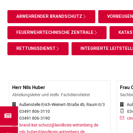
ABWEHRENDER BRANDSCHUTZ
VORBEUGEN
FEUERWEHRTECHNISCHE ZENTRALE
KATA
RETTUNGSDIENST
INTEGRIERTE LEITSTELL
Herr Nils Huber
Frau 
Abteilungsleiter und stellv. Fachdienstleiter
Sachbe
Außenstelle Erich-Weinert-Straße 4b, Raum II/3
Auß
03491 806-3110
03
03491 806-3190
cin
brand-kat-schutz@landkreis-wittenberg.de
nils.huber@landkreis-wittenberg.de