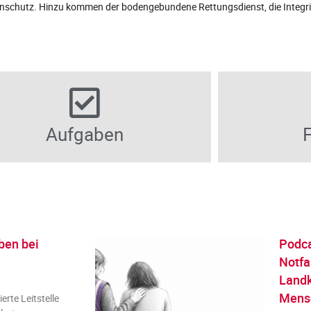
nschutz. Hinzu kommen der bodengebundene Rettungsdienst, die Integrier
Aufgaben
ben bei
Podca
Notfa
Landk
Mensc
erte Leitstelle