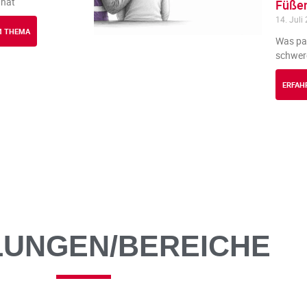
 hat
Füßen
14. Juli
EM THEMA
Was pas
schwere
ERFAH
LUNGEN/BEREICHE