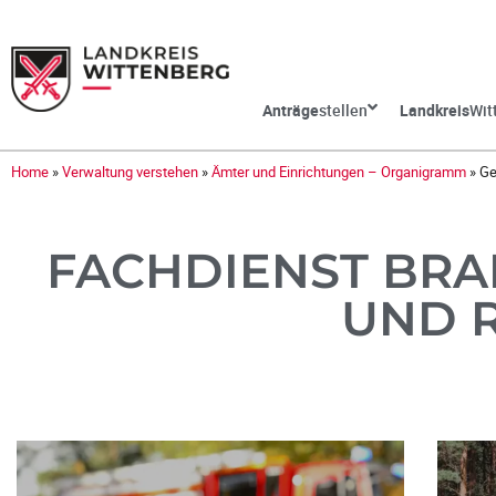
Anträge
stellen
Landkreis
Wit
Home
»
Verwaltung verstehen
»
Ämter und Einrichtungen – Organigramm
»
Ge
FACHDIENST BRA
UND 