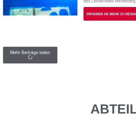
des Landkreises Wittenberg
ERFAHREN SIE MEHR ZU DIES
Mehr Beiträge laden
ABTEI