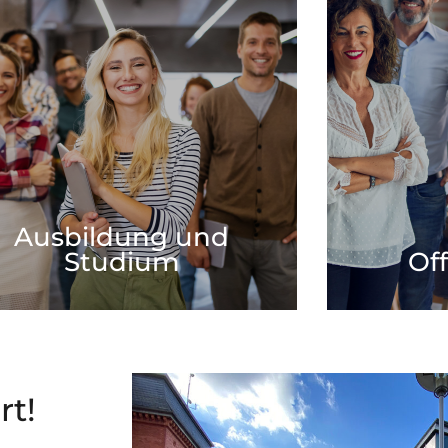
Off
Ausbildung und
Studium
Wir haben derze
Arbeitsbereic
 Landkreis Wittenberg bietet dir als einer der
suchen motivier
ößten Arbeitgeber der Region verschiedene
einer abgeschlo
Ausbildungs- und Studienmöglichkeiten.
Mehr zum Thema
Ausbildung und
Studium
Of
t!