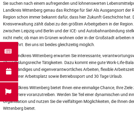
Sie suchen nach einem aufregenden und lohnenswerten Lebensmittelpu
Landkreis Wittenberg genau das Richtige für Sie! Als Ausgangsort der R
Region schon immer bekannt dafür, dass hier Zukunft Geschichte hat. 
Kreisverwaltung zählt dabei zu den größten Arbeitgebern in der Region.
zwischen Leipzig und Berlin und der ICE- und Autobahnanbindung stell
nicht mehr, ob man im Grünen wohnen oder in der Großstadt arbeiten
umgekehrt. Bei uns ist beides gleichzeitig möglich.
Beim Landkreis Wittenberg erwarten Sie interessante, verantwortungsv
abwechslungsreiche Tätigkeiten. Dazu kommt eine gute Work-Life-Bala
selbstständiges und eigenverantwortliches Arbeiten, flexible Arbeitszeit
ein sicherer Arbeitsplatz sowie Betriebssport und 30 Tage Urlaub.
Der Landkreis Wittenberg bietet Ihnen eine einmalige Chance, Ihre Ziele
Ihre Karriere voranzutreiben. Werden Sie Teil einer dynamischen und in
Organisation und nutzen Sie die vielfältigen Möglichkeiten, die Ihnen de
Wittenberg bietet.