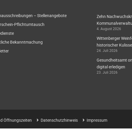
enausschreibungen – Stellenangebote
Zehn Nachwuchskräf
Kommunalverwaltun
rschein-Pflichtumtausch
4. August 2026
edienste
Wittenberger Weinf
tliche Bekanntmachung
historischer Kulisse
etter
24. Juli 2026
Gesundheitsamt onl
digital erledigen
23. Juli 2026
d Öffnungszeiten
Datenschutzhinweis
Impressum