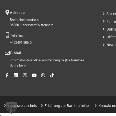
Adresse
Stell
Breitscheidstraße 4
Führe
06886 Lutherstadt Wittenberg
Onlin
Telefon:
Öffen
+493491 806-0
Newsl
E-Mail
information@landkreis-wittenberg.de (für formlose
Schreiben)
Inhaltsverzeichnis
Erklärung zur Barrierefreiheit
Kontakt un
|
|