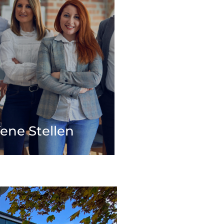
ene Stellen
it offene Stellen in verschiedenen
hen im Landkreis Wittenberg und
te Bewerberinnen und Bewerber mit
ssenen Berufsausbildung oder/und
einem Studium.
Mehr zum Thema
fene Stellen