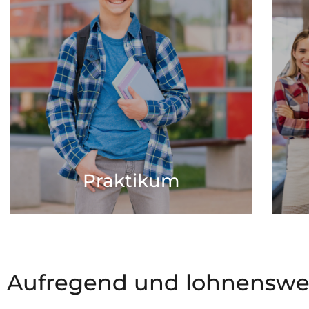
Praktikum
Lerne den Landkreis Wittenberg kennen und seine
Der
vielseitigen Aufgaben.
gr
Mehr zum Thema
Praktikum
Aufregend und lohnenswer