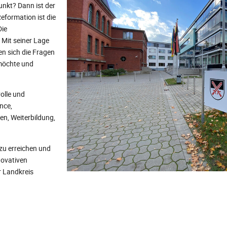
nkt? Dann ist der
eformation ist die
Die
 Mit seiner Lage
en sich die Fragen
 möchte und
olle und
nce,
en, Weiterbildung,
 zu erreichen und
novativen
r Landkreis