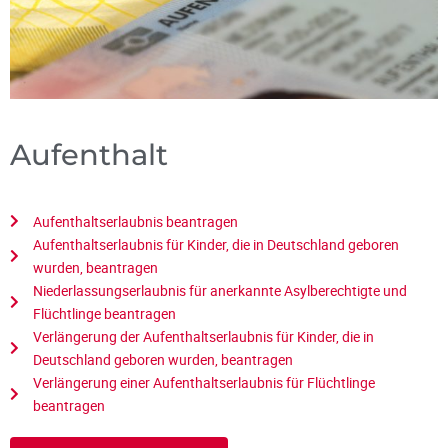
Aufenthalt
Aufenthaltserlaubnis beantragen
Aufenthaltserlaubnis für Kinder, die in Deutschland geboren
wurden, beantragen
Niederlassungserlaubnis für anerkannte Asylberechtigte und
Flüchtlinge beantragen
Verlängerung der Aufenthaltserlaubnis für Kinder, die in
Deutschland geboren wurden, beantragen
Verlängerung einer Aufenthaltserlaubnis für Flüchtlinge
beantragen