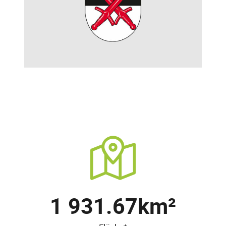
1 931.67
km²