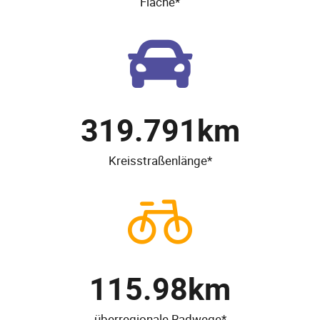
Fläche*
319.791
km
Kreisstraßenlänge*
115.98
km
überregionale Radwege*