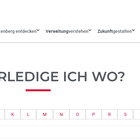
tenberg entdecken
Verwaltung
verstehen
Zukunft
gestalten
RLEDIGE ICH WO?
K
L
M
N
O
P
R
S