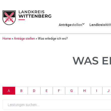
Anträge
stellen
Landkreis
Wit
Home
»
Anträge stellen
»
Was erledige ich wo?
WAS E
A
B
D
E
F
G
H
I
J