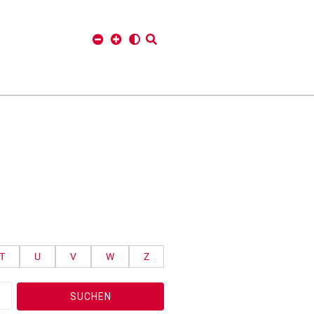
T
U
V
W
Z