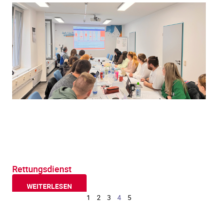
Rettungsdienst
WEITERLESEN
1
2
3
4
5