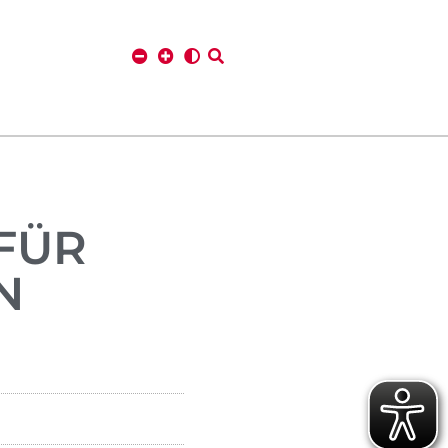
FÜR
N