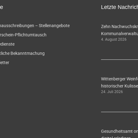
ce
Letzte Nachric
enausschreibungen – Stellenangebote
Zehn Nachwuchskräf
Kommunalverwaltun
rschein-Pflichtumtausch
4. August 2026
edienste
tliche Bekanntmachung
etter
Wittenberger Weinf
historischer Kulisse
24. Juli 2026
Gesundheitsamt onl