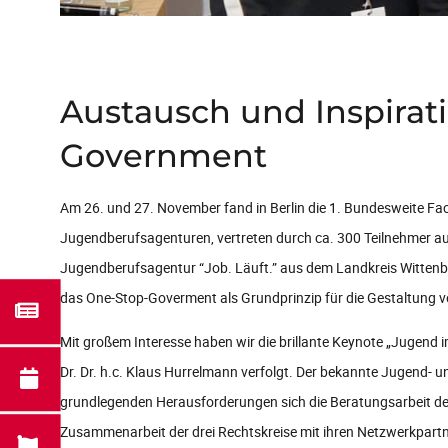
Austausch und Inspirat
Government
Am 26. und 27. November fand in Berlin die 1. Bundesweite F
Jugendberufsagenturen, vertreten durch ca. 300 Teilnehmer
Jugendberufsagentur “Job. Läuft.” aus dem Landkreis Wittenbe
das One-Stop-Goverment als Grundprinzip für die Gestaltung 
Mit großem Interesse haben wir die brillante Keynote „Jugen
Dr. Dr. h.c. Klaus Hurrelmann verfolgt. Der bekannte Jugend- u
grundlegenden Herausforderungen sich die Beratungsarbeit de
Zusammenarbeit der drei Rechtskreise mit ihren Netzwerkpart