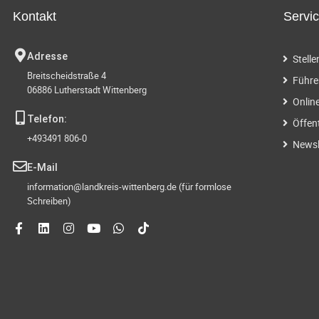
Kontakt
Servi
Adresse
Stell
Breitscheidstraße 4
Führe
06886 Lutherstadt Wittenberg
Onlin
Telefon:
Öffen
+493491 806-0
Newsl
E-Mail
information@landkreis-wittenberg.de (für formlose
Schreiben)