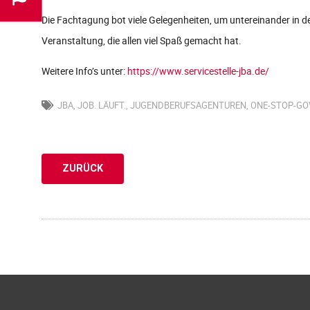
Die Fachtagung bot viele Gelegenheiten, um untereinander in 
Veranstaltung, die allen viel Spaß gemacht hat.
Weitere Info’s unter:
https://www.servicestelle-jba.de/
JBA
,
JOB. LÄUFT.
,
JUGENDBERUFSAGENTUREN
,
ONE-STOP-G
ZURÜCK