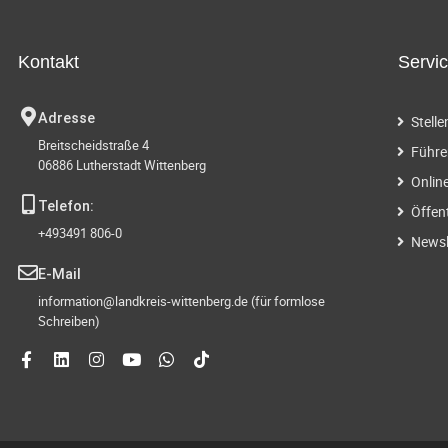
Kontakt
Servi
Adresse
Stell
Breitscheidstraße 4
Führe
06886 Lutherstadt Wittenberg
Onlin
Telefon:
Öffen
+493491 806-0
Newsl
E-Mail
information@landkreis-wittenberg.de (für formlose
Schreiben)