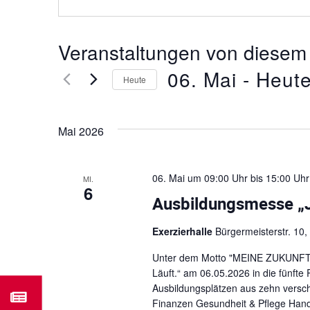
Veranstaltungen von diesem 
06. Mai
 - 
Heut
Heute
D
a
Mai 2026
t
u
m
06. Mai um 09:00 Uhr
bis
15:00 Uhr
MI.
w
6
ä
Ausbildungsmesse „J
h
l
Exerzierhalle
Bürgermeisterstr. 10,
e
Unter dem Motto "MEINE ZUKUNFT.
n
Läuft.“ am 06.05.2026 in die fünft
.
Ausbildungsplätzen aus zehn versc
Finanzen Gesundheit & Pflege Handw