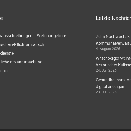
ce
Letzte Nachric
enausschreibungen – Stellenangebote
Zehn Nachwuchskräf
Kommunalverwaltun
rschein-Pflichtumtausch
4. August 2026
edienste
Wittenberger Weinf
tliche Bekanntmachung
historischer Kulisse
etter
24. Juli 2026
Gesundheitsamt onl
digital erledigen
23. Juli 2026