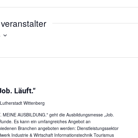
f
e
i
o
b
l
n
s
veranstalter
e
i
e
t
e
ob. Läuft.“
 Lutherstadt Wittenberg
 MEINE AUSBILDUNG." geht die Ausbildungsmesse „Job.
e Runde. Es kann ein umfangreiches Angebot an
hiedenen Branchen angeboten werden: Dienstleistungssektor
erk Industrie & Wirtschaft Informationstechnik Tourismus