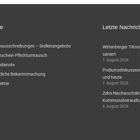
ce
Letzte Nachric
enausschreibungen – Stellenangebote
Wittenberger T-Knot
saniert
rschein-Pflichtumtausch
7. August 2026
edienste
Podiumsdiskussion 
tliche Bekanntmachung
und heute
etter
7. August 2026
Zehn Nachwuchskräf
Kommunalverwaltun
4. August 2026