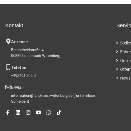
Kontakt
Servi
Adresse
Stell
Breitscheidstraße 4
Führe
06886 Lutherstadt Wittenberg
Onlin
Telefon:
Öffen
+493491 806-0
Newsl
E-Mail
information@landkreis-wittenberg.de (für formlose
Schreiben)