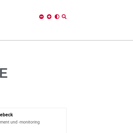
E
iebeck
ment und -monitoring