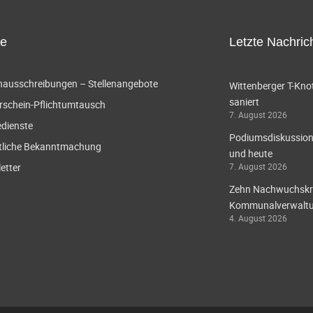
ce
Letzte Nachric
enausschreibungen – Stellenangebote
Wittenberger T-Knot
saniert
rschein-Pflichtumtausch
7. August 2026
edienste
Podiumsdiskussion 
tliche Bekanntmachung
und heute
etter
7. August 2026
Zehn Nachwuchskräf
Kommunalverwaltun
4. August 2026