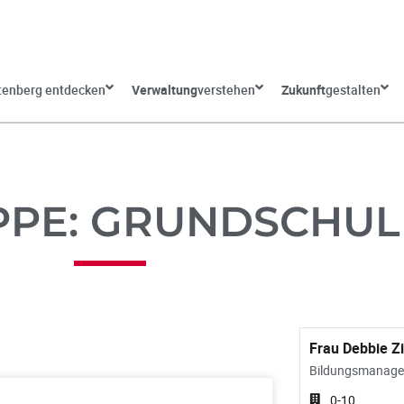
tenberg entdecken
Verwaltung
verstehen
Zukunft
gestalten
PPE: GRUNDSCHUL
Frau Debbie Z
Bildungsmanage
0-10