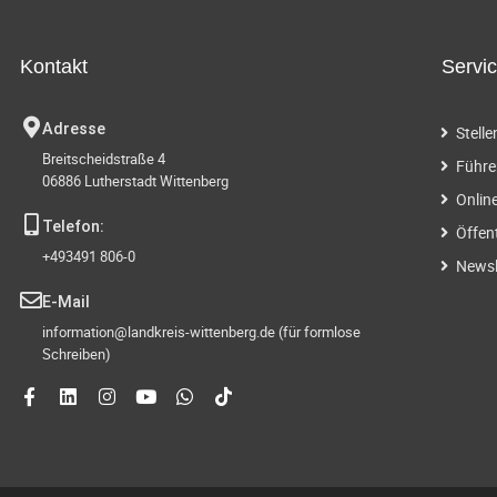
Kontakt
Servi
Adresse
Stell
Breitscheidstraße 4
Führe
06886 Lutherstadt Wittenberg
Onlin
Telefon:
Öffen
+493491 806-0
Newsl
E-Mail
information@landkreis-wittenberg.de (für formlose
Schreiben)