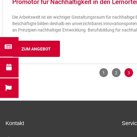
Promotor für Nachhaltigkeit in den Lernorte
Die Arbeitswelt ist ein wichtiger Gestaltungsraum für nachhaltige 
Beschäftigte bilden deshalb ein unverzichtbares Innovationspoten
an Prinzipien nachhaltiger Entwicklung. Berufsbildung für nachha
ZUM ANGEBOT
1
2
3
Kontakt
Servi