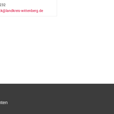
232
ck@landkreis-wittenberg.de
hten