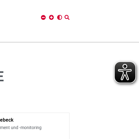
E
iebeck
ment und -monitoring