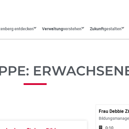
tenberg entdecken
Verwaltung
verstehen
Zukunft
gestalten
PPE: ERWACHSEN
Frau Debbie Z
Bildungsmanage
0-10