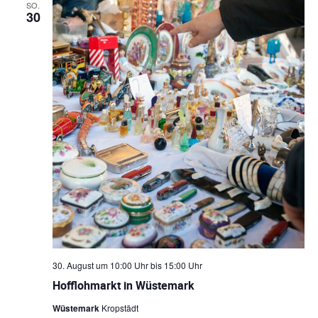
SO.
30
m
w
ä
h
l
e
n
.
30. August um 10:00 Uhr
bis
15:00 Uhr
Hofflohmarkt in Wüstemark
Wüstemark
Kropstädt