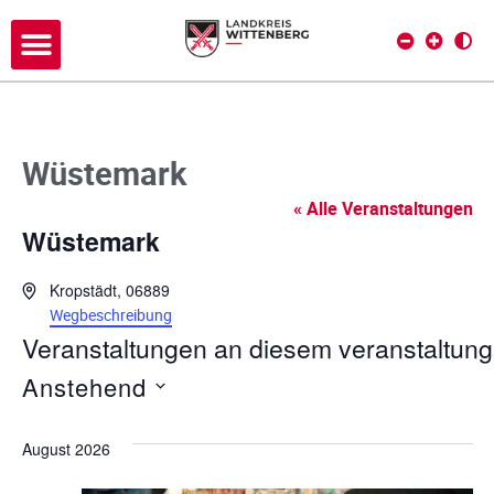
Wüstemark
« Alle Veranstaltungen
Wüstemark
A
Kropstädt
,
06889
d
Wegbeschreibung
r
Veranstaltungen an diesem veranstaltung
e
Anstehend
s
s
D
e
a
August 2026
t
u