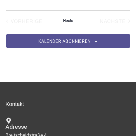
VERANSTALTUNGEN
VE
VORHERIGE
Heute
NÄCHSTE
KALENDER ABONNIEREN
Kontakt
Adresse
Breitscheidstraße 4