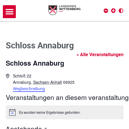
Schloss Annaburg
« Alle Veranstaltungen
Schloss Annaburg
A
Schloß 22
d
Annaburg
,
Sachsen-Anhalt
06925
r
Wegbeschreibung
e
Veranstaltungen an diesem veranstaltung
s
s
Es wurden keine Ergebnisse gefunden.
e
H
i
n
Anstehende
w