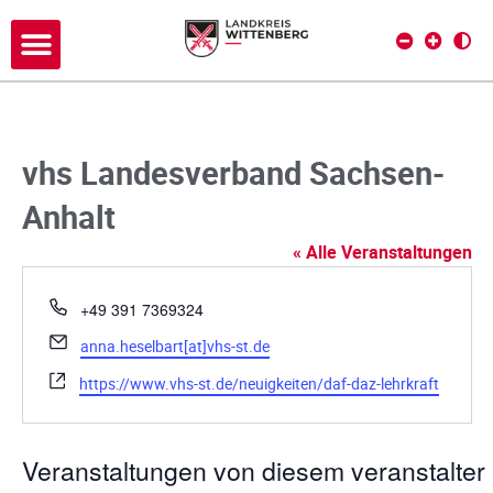
vhs Landesverband Sachsen-
Anhalt
« Alle Veranstaltungen
T
+49 391 7369324
e
E
anna.heselbart[at]vhs-st.de
l
m
e
W
https://www.vhs-st.de/neuigkeiten/daf-daz-lehrkraft
a
f
e
i
o
b
l
n
s
Veranstaltungen von diesem veranstalter
e