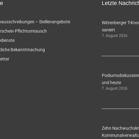
ce
Letzte Nachric
enausschreibungen – Stellenangebote
Wittenberger T-Knot
saniert
rschein-Pflichtumtausch
7. August 2026
edienste
tliche Bekanntmachung
etter
Podiumsdiskussion 
und heute
7. August 2026
Zehn Nachwuchskräf
Kommunalverwaltun