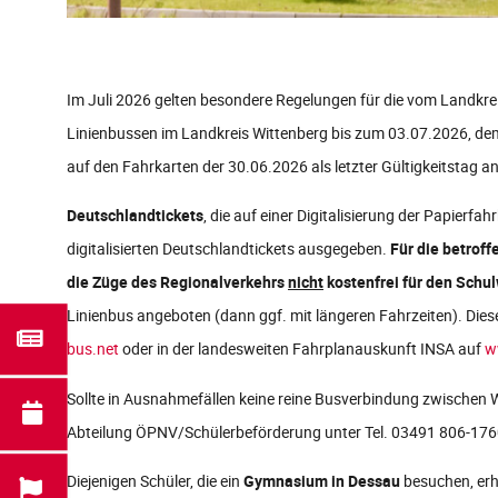
Im Juli 2026 gelten besondere Regelungen für die vom Landkr
Linienbussen im Landkreis Wittenberg bis zum 03.07.2026, dem l
auf den Fahrkarten der 30.06.2026 als letzter Gültigkeitstag a
Deutschlandtickets
, die auf einer Digitalisierung der Papier
digitalisierten Deutschlandtickets ausgegeben.
Für die betrof
die Züge des Regionalverkehrs
nicht
kostenfrei für den Schu
Linienbus angeboten (dann ggf. mit längeren Fahrzeiten). Dies
bus.net
oder in der landesweiten Fahrplanauskunft INSA auf
w
Sollte in Ausnahmefällen keine reine Busverbindung zwischen W
Abteilung ÖPNV/Schülerbeförderung unter Tel. 03491 806-176
Diejenigen Schüler, die ein
Gymnasium in Dessau
besuchen, erh