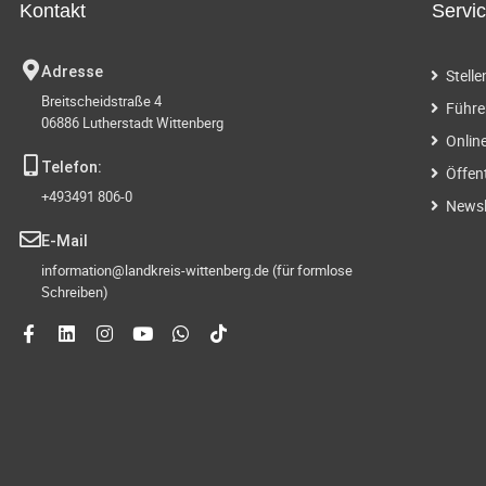
Kontakt
Servi
Adresse
Stell
Breitscheidstraße 4
Führe
06886 Lutherstadt Wittenberg
Onlin
Telefon:
Öffen
+493491 806-0
Newsl
E-Mail
information@landkreis-wittenberg.de (für formlose
Schreiben)