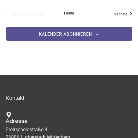
VERANSTALTUNGEN
VORHERIGE
Heute
Veran
Nächste
KALENDER ABONNIEREN
Kontakt
Adresse
Breitscheidstraße 4
06886 Lutherstadt Wittenberg