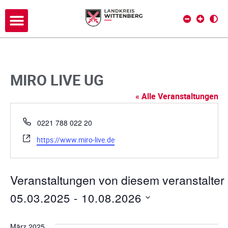
MIRO LIVE UG
« Alle Veranstaltungen
T
0221 788 022 20
e
W
https://www.miro-live.de
l
e
e
b
f
s
Veranstaltungen von diesem veranstalter
o
e
n
i
05.03.2025
 - 
10.08.2026
t
D
e
a
März 2025