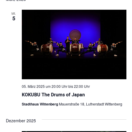
t
u
MI.
5
m
w
ä
h
l
e
n
.
05. März 2025 um 20:00 Uhr
bis
22:00 Uhr
KOKUBU The Drums of Japan
Stadthaus Wittenberg
Mauerstraße 18, Lutherstadt Wittenberg
Dezember 2025