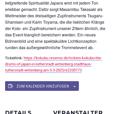
tiefgreifende Spiritualität Japans wird mit jedem Ton
erlebbar gemacht. Dafür sorgt Masamitsu Takasaki als
Weltmeister des dreisaitigen Zupfinstruments Tsugaru-
Shamisen und Karin Toyama, die die lieblichen Klänge
der Koto- ein Zupfinstrument unserer Zittern ähnlich, die
das Event klanglich bereichern werden. Ein neues
Bühnenbild und eine spektakuläre Lichtkonzeption
runden das außergewöhnliche Trommelevent ab.
Ticketlink:
https://kokubu.reservix.de/tickets-kokubu-the-
drums-of-japan-in-lutherstadt-wittenberg-stadthaus-
lutherstadt-wittenberg-am-5-3-2025/e2330173
ZUM KALENDER HINZUFÜGEN
DETAILS
VERANSTALTER