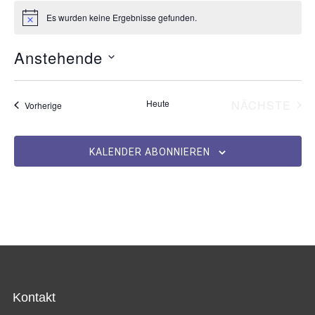
Es wurden keine Ergebnisse gefunden.
H
i
n
Anstehende
w
e
D
i
s
a
VE
Heute
NÄCHSTE
Veranstaltungen
Vorherige
t
u
m
KALENDER ABONNIEREN
w
ä
h
l
e
n
.
Kontakt