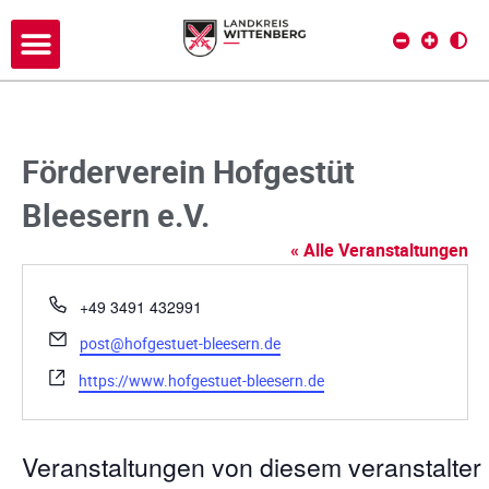
Förderverein Hofgestüt
Bleesern e.V.
« Alle Veranstaltungen
T
+49 3491 432991
e
E
post@hofgestuet-bleesern.de
l
m
e
W
https://www.hofgestuet-bleesern.de
a
f
e
i
o
b
l
n
s
Veranstaltungen von diesem veranstalter
e