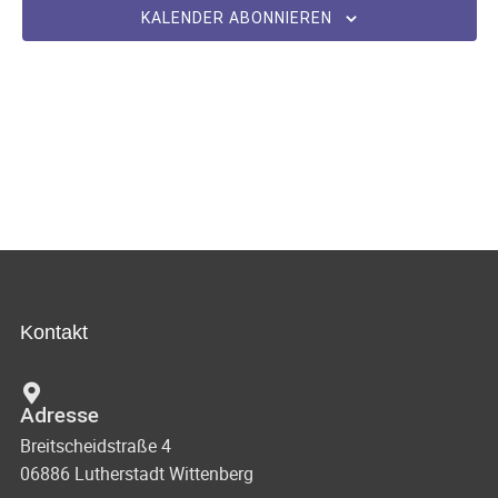
m
KALENDER ABONNIEREN
w
ä
h
l
e
n
.
Kontakt
Adresse
Breitscheidstraße 4
06886 Lutherstadt Wittenberg