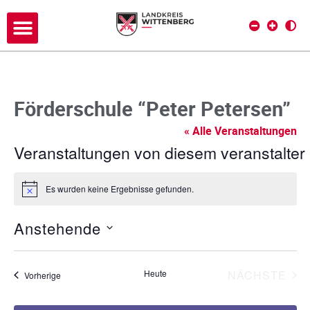
Förderschule “Peter Petersen”
« Alle Veranstaltungen
Veranstaltungen von diesem veranstalter
Es wurden keine Ergebnisse gefunden.
H
i
n
Anstehende
w
e
D
i
s
a
VE
Heute
NÄCHSTE
Veranstaltungen
Vorherige
t
u