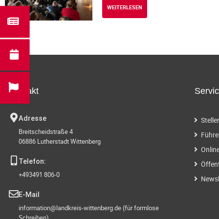
WEITERLESEN
Kontakt
Servi
Adresse
Stell
Breitscheidstraße 4
Führe
06886 Lutherstadt Wittenberg
Onlin
Telefon:
Öffen
+493491 806-0
Newsl
E-Mail
information@landkreis-wittenberg.de (für formlose
Schreiben)