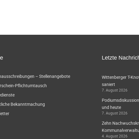
ce
Letzte Nachric
enausschreibungen – Stellenangebote
Wittenberger T-Knot
saniert
rschein-Pflichtumtausch
7. August 2026
edienste
Podiumsdiskussion 
tliche Bekanntmachung
und heute
etter
7. August 2026
Zehn Nachwuchskräf
Kommunalverwaltun
4. August 2026