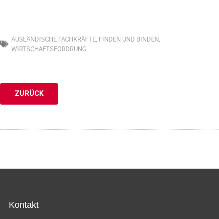
AUSLÄNDISCHE FACHKRÄFTE
,
FINDEN UND BINDEN
,
WIRTSCHAFTSFÖRDRUNG
ZURÜCK
Kontakt