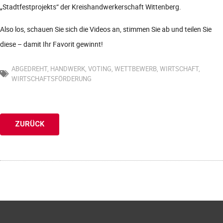
„Stadtfestprojekts“ der Kreishandwerkerschaft Wittenberg.
Also los, schauen Sie sich die Videos an, stimmen Sie ab und teilen Sie
diese – damit Ihr Favorit gewinnt!
ABGEDREHT
,
HANDWERK
,
VOTING
,
WETTBEWERB
,
WIRTSCHAFT
,
WIRTSCHAFTSFÖRDERUNG
ZURÜCK