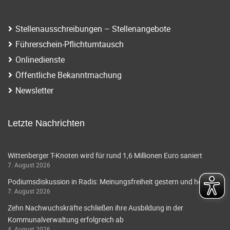
i
a
g
t
Stellenausschreibungen – Stellenangebote
a
Führerschein-Pflichtumtausch
i
t
Onlinedienste
o
i
Öffentliche Bekanntmachung
o
n
Newsletter
n
Letzte Nachrichten
Wittenberger T-Knoten wird für rund 1,6 Millionen Euro saniert
7. August 2026
Podiumsdiskussion in Radis: Meinungsfreiheit gestern und heute
7. August 2026
Zehn Nachwuchskräfte schließen ihre Ausbildung in der
Kommunalverwaltung erfolgreich ab
4. August 2026