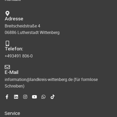
n
c
t
d
u
h
Adresse
A
n
Breitscheidstraße 4
t
n
g
06886 Lutherstadt Wittenberg
s
e
e
i
n
Telefon:
n
c
+493491 806-0
-
h
N
t
E-Mail
e
a
information@landkreis-wittenberg.de (für formlose
Schreiben)
n
v
n
i
a
g
v
Service