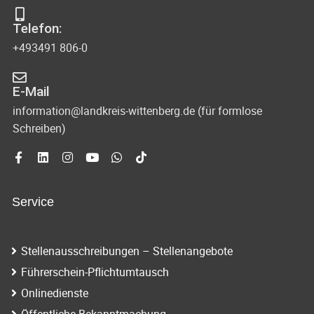
t
s
-
o
Telefon:
u
i
+493491 806-0
V
n
c
i
d
E-Mail
e
h
A
information@landkreis-wittenberg.de (für formlose
w
t
Schreiben)
n
s
e
i
n
c
Service
-
h
N
t
Stellenausschreibungen – Stellenangebote
e
a
Führerschein-Pflichtumtausch
n
v
Onlinedienste
n
Öffentliche Bekanntmachung