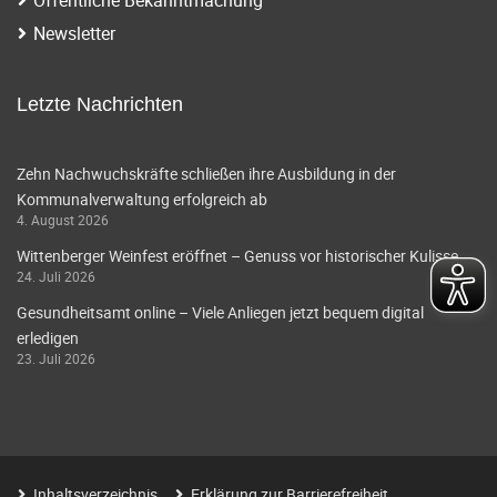
i
a
Newsletter
g
v
i
a
Letzte Nachrichten
g
t
a
Zehn Nachwuchskräfte schließen ihre Ausbildung in der
i
Kommunalverwaltung erfolgreich ab
t
4. August 2026
o
i
Wittenberger Weinfest eröffnet – Genuss vor historischer Kulisse
o
n
24. Juli 2026
n
Gesundheitsamt online – Viele Anliegen jetzt bequem digital
erledigen
23. Juli 2026
Inhaltsverzeichnis
Erklärung zur Barrierefreiheit