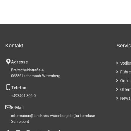
t
t
t
n
n
.
a
u
u
,
,
,
n
n
v
g
g
i
e
e
Kontakt
Servi
g
n
n
a
,
,
,
Adresse
Stell
Breitscheidstraße 4
Führe
t
06886 Lutherstadt Wittenberg
Onlin
i
Telefon:
Öffen
+493491 806-0
Newsl
o
E-Mail
n
information@landkreis-wittenberg.de (für formlose
Schreiben)