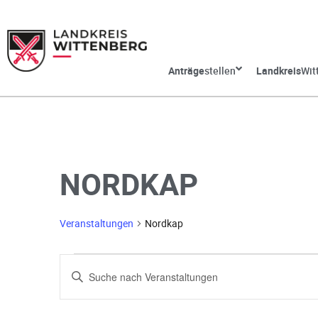
Anträge
stellen
Landkreis
Wit
NORDKAP
Veranstaltungen
Nordkap
V
G
e
e
b