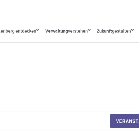
tenberg entdecken
Verwaltung
verstehen
Zukunft
gestalten
VERANST