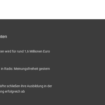
t
t
n
n
u
u
,
,
n
n
g
g
e
e
hten
n
n
,
,
en wird für rund 1,6 Millionen Euro
in Radis: Meinungsfreiheit gestern
te schließen ihre Ausbildung in der
g erfolgreich ab