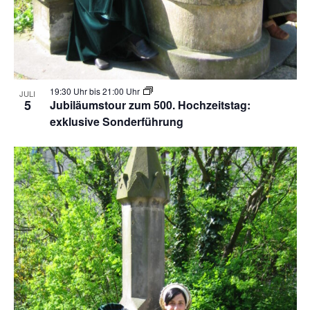
i
a
g
t
a
i
t
o
19:30 Uhr
bis
21:00 Uhr
JULI
i
5
Jubiläumstour zum 500. Hochzeitstag:
o
n
exklusive Sonderführung
n