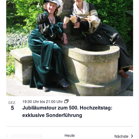
19:30 Uhr
bis
21:00 Uhr
DEZ.
5
Jubiläumstour zum 500. Hochzeitstag:
exklusive Sonderführung
VERANSTALTUNGEN
VORHERIGE
Heute
Veran
Nächste