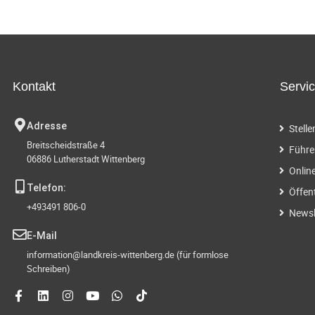
Kontakt
Servi
Adresse
Stell
Breitscheidstraße 4
Führe
06886 Lutherstadt Wittenberg
Onlin
Telefon:
Öffen
+493491 806-0
Newsl
E-Mail
information@landkreis-wittenberg.de (für formlose
Schreiben)