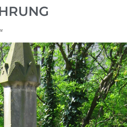
HRUNG
hr