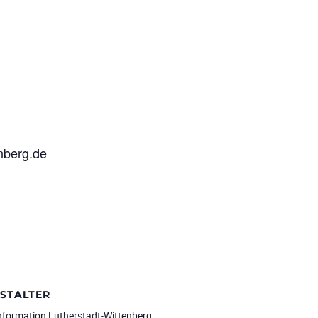
enberg.de
STALTER
Information Lutherstadt-Wittenberg