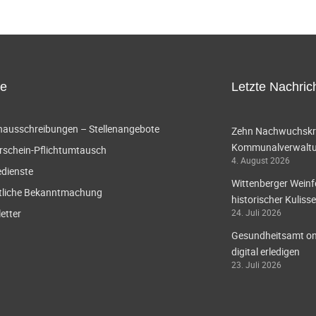
ce
Letzte Nachric
enausschreibungen – Stellenangebote
Zehn Nachwuchskräf
Kommunalverwaltun
rschein-Pflichtumtausch
4. August 2026
edienste
Wittenberger Weinf
tliche Bekanntmachung
historischer Kulisse
etter
24. Juli 2026
Gesundheitsamt onl
digital erledigen
23. Juli 2026