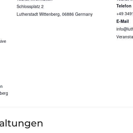
Telefon
Schlossplatz 2
+49 349
Lutherstadt Wittenberg
,
06886
Germany
E-Mail
info@lut
Veransta
sive
on
nberg
taltungen