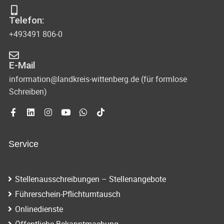
s
-
Telefon:
u
i
+493491 806-0
n
c
d
E-Mail
h
A
information@landkreis-wittenberg.de (für formlose
t
Schreiben)
n
s
e
i
n
c
Service
-
h
N
t
Stellenausschreibungen – Stellenangebote
e
a
Führerschein-Pflichtumtausch
n
v
Onlinedienste
n
Öffentliche Bekanntmachung