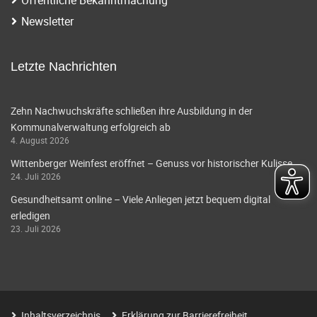
i
a
Newsletter
g
v
i
a
Letzte Nachrichten
g
t
a
Zehn Nachwuchskräfte schließen ihre Ausbildung in der
i
Kommunalverwaltung erfolgreich ab
t
4. August 2026
o
i
Wittenberger Weinfest eröffnet – Genuss vor historischer Kulisse
o
n
24. Juli 2026
n
Gesundheitsamt online – Viele Anliegen jetzt bequem digital
erledigen
23. Juli 2026
Inhaltsverzeichnis
Erklärung zur Barrierefreiheit