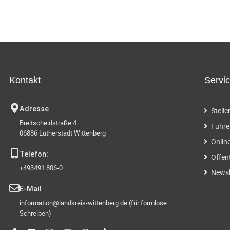
t
t
t
n
n
.
a
u
u
,
,
,
n
n
v
g
g
i
e
e
Kontakt
Servi
g
n
n
a
,
,
,
Adresse
Stell
Breitscheidstraße 4
Führe
t
06886 Lutherstadt Wittenberg
Onlin
i
Telefon:
Öffen
+493491 806-0
Newsl
o
E-Mail
n
information@landkreis-wittenberg.de (für formlose
Schreiben)