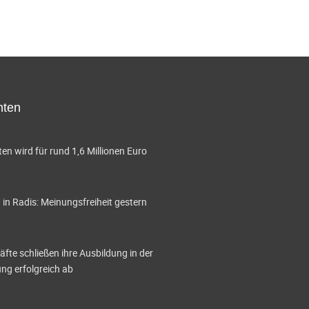
t
t
n
n
u
u
,
,
n
n
g
g
e
e
hten
n
n
,
,
en wird für rund 1,6 Millionen Euro
in Radis: Meinungsfreiheit gestern
te schließen ihre Ausbildung in der
g erfolgreich ab