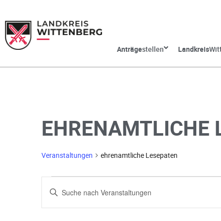
Anträge
stellen
Landkreis
Wit
EHRENAMTLICHE 
Veranstaltungen
ehrenamtliche Lesepaten
V
G
e
e
b