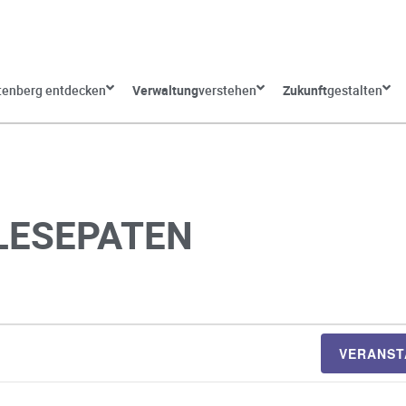
tenberg entdecken
Verwaltung
verstehen
Zukunft
gestalten
LESEPATEN
VERANST