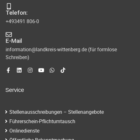
t
s
-
o
Telefon:
u
i
+493491 806-0
V
n
c
i
d
E-Mail
e
h
A
information@landkreis-wittenberg.de (für formlose
w
t
Schreiben)
n
s
e
i
n
c
Service
-
h
N
t
Stellenausschreibungen – Stellenangebote
e
a
Führerschein-Pflichtumtausch
n
v
Onlinedienste
n
Öffentliche Bekanntmachung