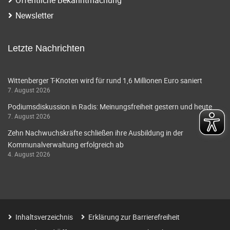
i
a
Newsletter
g
v
i
a
Letzte Nachrichten
g
t
a
Wittenberger T-Knoten wird für rund 1,6 Millionen Euro saniert
i
7. August 2026
t
o
Podiumsdiskussion in Radis: Meinungsfreiheit gestern und heute
i
7. August 2026
o
n
Zehn Nachwuchskräfte schließen ihre Ausbildung in der
n
Kommunalverwaltung erfolgreich ab
4. August 2026
Inhaltsverzeichnis
Erklärung zur Barrierefreiheit