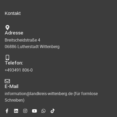
h
t
s
-
a
Kontakt
u
i
l
n
c
t
Adresse
d
u
h
Breitscheidstraße 4
A
n
06886 Lutherstadt Wittenberg
t
n
g
s
e
e
Telefon:
i
n
+493491 806-0
n
c
-
h
E-Mail
N
t
information@landkreis-wittenberg.de (für formlose
Schreiben)
e
a
n
v