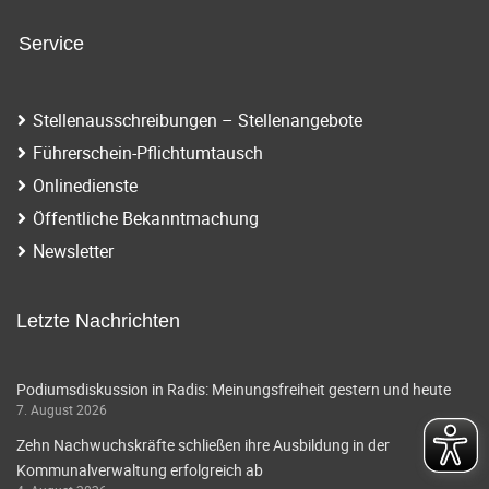
n
i
a
Service
g
v
i
a
Stellenausschreibungen – Stellenangebote
g
t
Führerschein-Pflichtumtausch
a
Onlinedienste
i
t
Öffentliche Bekanntmachung
o
i
Newsletter
o
n
n
Letzte Nachrichten
Podiumsdiskussion in Radis: Meinungsfreiheit gestern und heute
7. August 2026
Zehn Nachwuchskräfte schließen ihre Ausbildung in der
Kommunalverwaltung erfolgreich ab