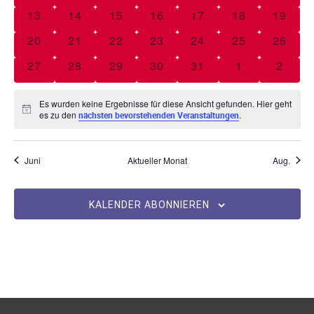
n
e
w
0 Veranstaltungen
0 Veranstaltungen
0 Veranstaltungen
0 Veranstaltungen
0 Veranstaltungen
0 Veranstaltu
0 Vera
13
14
15
16
17
18
19
s
n
ä
n
0 Veranstaltungen
0 Veranstaltungen
0 Veranstaltungen
0 Veranstaltungen
0 Veranstaltungen
0 Veranstaltu
0 Vera
20
21
22
23
24
25
26
h
t
s
d
l
0 Veranstaltungen
0 Veranstaltungen
0 Veranstaltungen
0 Veranstaltungen
0 Veranstaltungen
0 Veranstaltu
0 Vera
27
28
29
30
31
1
2
a
e
e
t
l
n
r
Es wurden keine Ergebnisse für diese Ansicht gefunden. Hier geht
a
.
t
H
es zu den
.
nächsten bevorstehenden Veranstaltungen
v
i
u
l
n
o
w
n
e
Juni
Aktueller Monat
Aug.
t
n
i
g
s
V
u
e
KALENDER ABONNIEREN
e
n
n
r
S
g
a
u
A
n
c
s
n