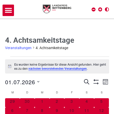
4. Achtsamkeitstage
Veranstaltungen
4. Achtsamkeitstage
Es wurden keine Ergebnisse für diese Ansicht gefunden. Hier geht
H
es zu den
.
nächsten bevorstehenden Veranstaltungen
i
n
01.07.2026
w
V
V
SUCHE
MON
e
Filter Anze
i
D
e
e
M
D
M
D
F
S
S
s
K
a
r
t
0 Veranstaltungen
0 Veranstaltungen
0 Veranstaltungen
0 Veranstaltungen
0 Veranstaltungen
0 Veranstaltu
0 Vera
29
30
1
2
3
4
5
a
r
a
u
l
0 Veranstaltungen
0 Veranstaltungen
0 Veranstaltungen
0 Veranstaltungen
0 Veranstaltungen
0 Veranstaltu
0 Vera
6
7
8
9
10
11
12
a
m