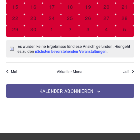
n
e
w
0 Veranstaltungen
0 Veranstaltungen
0 Veranstaltungen
0 Veranstaltungen
0 Veranstaltungen
0 Veranstaltu
0 Vera
15
16
17
18
19
20
21
s
n
ä
n
0 Veranstaltungen
0 Veranstaltungen
0 Veranstaltungen
0 Veranstaltungen
0 Veranstaltungen
0 Veranstaltu
0 Vera
22
23
24
25
26
27
28
h
t
s
d
l
0 Veranstaltungen
0 Veranstaltungen
0 Veranstaltungen
0 Veranstaltungen
0 Veranstaltungen
0 Veranstaltu
0 Vera
29
30
1
2
3
4
5
a
e
e
t
l
n
r
Es wurden keine Ergebnisse für diese Ansicht gefunden. Hier geht
a
.
t
H
es zu den
.
nächsten bevorstehenden Veranstaltungen
v
i
u
l
n
o
w
n
e
Mai
Aktueller Monat
Juli
t
n
i
g
s
V
u
e
KALENDER ABONNIEREN
e
n
n
r
S
g
a
u
A
n
c
s
n