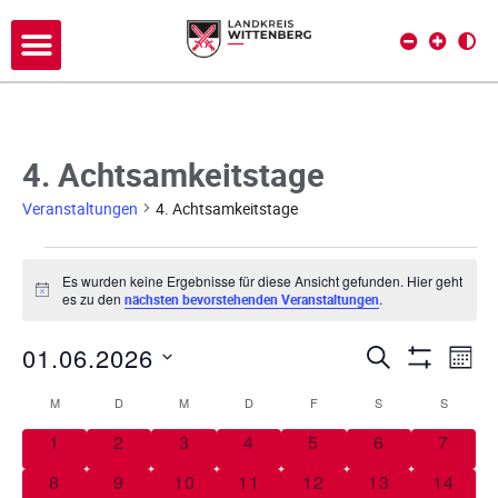
4. Achtsamkeitstage
Veranstaltungen
4. Achtsamkeitstage
Es wurden keine Ergebnisse für diese Ansicht gefunden. Hier geht
H
es zu den
.
nächsten bevorstehenden Veranstaltungen
i
n
01.06.2026
w
V
V
SUCHE
MON
e
Filter Anze
i
D
e
e
M
D
M
D
F
S
S
s
K
a
r
t
0 Veranstaltungen
0 Veranstaltungen
0 Veranstaltungen
0 Veranstaltungen
0 Veranstaltungen
0 Veranstaltu
0 Vera
1
2
3
4
5
6
7
a
r
a
u
l
0 Veranstaltungen
0 Veranstaltungen
0 Veranstaltungen
0 Veranstaltungen
0 Veranstaltungen
0 Veranstaltu
0 Vera
8
9
10
11
12
13
14
a
m