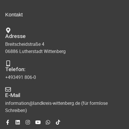
h
t
s
-
a
Kontakt
u
i
l
n
c
t
Adresse
d
u
h
Breitscheidstraße 4
A
n
06886 Lutherstadt Wittenberg
t
n
g
s
e
e
Telefon:
i
n
+493491 806-0
n
c
-
h
E-Mail
N
t
information@landkreis-wittenberg.de (für formlose
Schreiben)
e
a
n
v