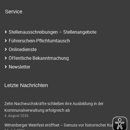
n
i
a
Service
g
v
i
a
Stellenausschreibungen – Stellenangebote
g
t
Führerschein-Pflichtumtausch
a
Onlinedienste
i
t
Öffentliche Bekanntmachung
o
i
Newsletter
o
n
n
Letzte Nachrichten
Zehn Nachwuchskräfte schließen ihre Ausbildung in der
Kommunalverwaltung erfolgreich ab
4. August 2026
Wittenberger Weinfest eröffnet – Genuss vor historischer Kulisse