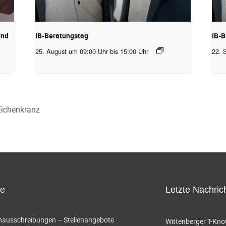
und
IB-Beratungstag
IB-B
25. August um 09:00 Uhr
bis
15:00 Uhr
22. 
Eichenkranz
ce
Letzte Nachric
enausschreibungen – Stellenangebote
Wittenberger T-Knot