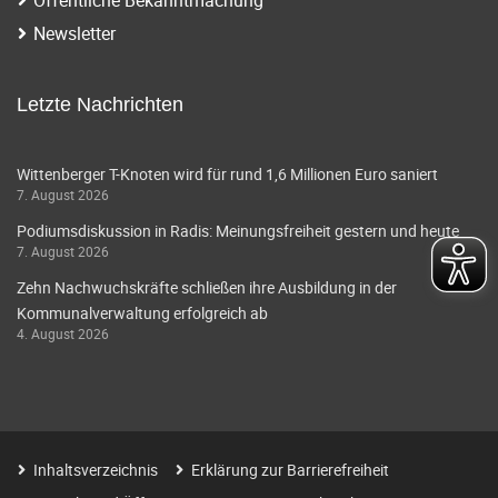
i
a
Newsletter
g
v
i
a
Letzte Nachrichten
g
t
a
Wittenberger T-Knoten wird für rund 1,6 Millionen Euro saniert
i
7. August 2026
t
o
Podiumsdiskussion in Radis: Meinungsfreiheit gestern und heute
i
7. August 2026
o
n
Zehn Nachwuchskräfte schließen ihre Ausbildung in der
n
Kommunalverwaltung erfolgreich ab
4. August 2026
Inhaltsverzeichnis
Erklärung zur Barrierefreiheit