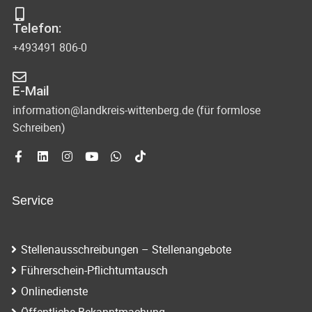
s
-
Telefon:
u
i
+493491 806-0
n
c
d
E-Mail
h
A
information@landkreis-wittenberg.de (für formlose
t
Schreiben)
n
s
e
i
n
c
Service
-
h
N
t
Stellenausschreibungen – Stellenangebote
e
a
Führerschein-Pflichtumtausch
n
v
Onlinedienste
n
Öffentliche Bekanntmachung