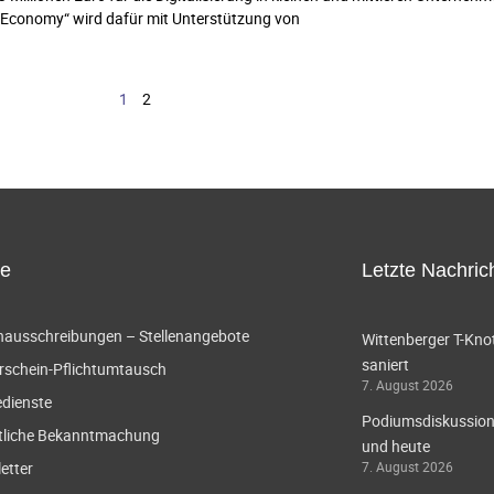
 Economy“ wird dafür mit Unterstützung von
1
2
ce
Letzte Nachric
enausschreibungen – Stellenangebote
Wittenberger T-Knot
saniert
rschein-Pflichtumtausch
7. August 2026
edienste
Podiumsdiskussion 
tliche Bekanntmachung
und heute
etter
7. August 2026