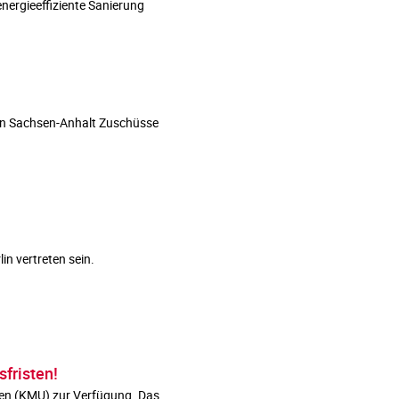
nergieeffiziente Sanierung
 in Sachsen-Anhalt Zuschüsse
n vertreten sein.
fristen!
hmen (KMU) zur Verfügung. Das