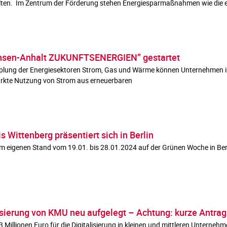
alten. Im Zentrum der Förderung stehen Energiesparmaßnahmen wie die e
hsen-Anhalt ZUKUNFTSENERGIEN” gestartet
e Kopplung der Energiesektoren Strom, Gas und Wärme können Unternehmen
tärkte Nutzung von Strom aus erneuerbaren
Wittenberg präsentiert sich in Berlin
em eigenen Stand vom 19.01. bis 28.01.2024 auf der Grünen Woche in Berli
sierung von KMU neu aufgelegt – Achtung: kurze Antrags
 Millionen Euro für die Digitalisierung in kleinen und mittleren Unterne