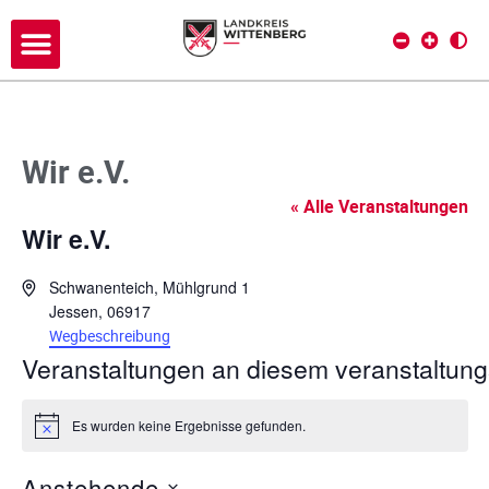
Wir e.V.
« Alle Veranstaltungen
Wir e.V.
A
Schwanenteich, Mühlgrund 1
d
Jessen
,
06917
r
Wegbeschreibung
e
Veranstaltungen an diesem veranstaltung
s
s
Es wurden keine Ergebnisse gefunden.
e
H
i
n
Anstehende
w