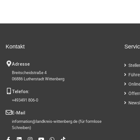
Kontakt
Servi
Adresse
Stell
Breitscheidstraße 4
Führe
06886 Lutherstadt Wittenberg
Onlin
Telefon:
Öffen
+493491 806-0
Newsl
E-Mail
information@landkreis-wittenberg.de (für formlose
Schreiben)