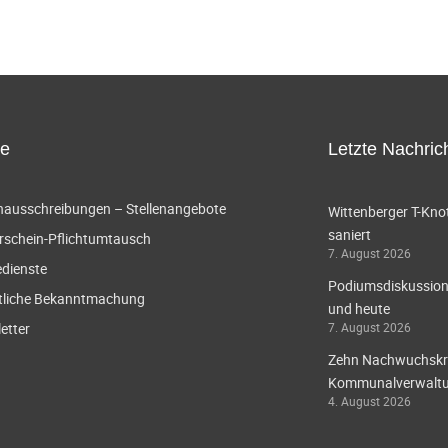
ce
Letzte Nachric
enausschreibungen – Stellenangebote
Wittenberger T-Knot
saniert
rschein-Pflichtumtausch
7. August 2026
edienste
Podiumsdiskussion 
tliche Bekanntmachung
und heute
etter
7. August 2026
Zehn Nachwuchskräf
Kommunalverwaltun
4. August 2026