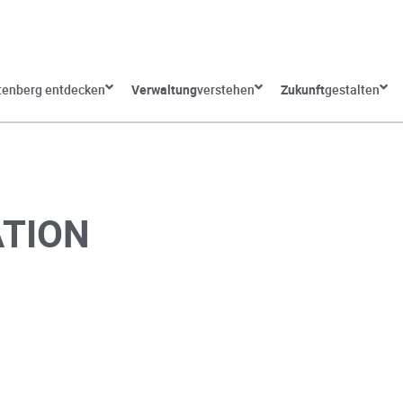
tenberg entdecken
Verwaltung
verstehen
Zukunft
gestalten
ATION