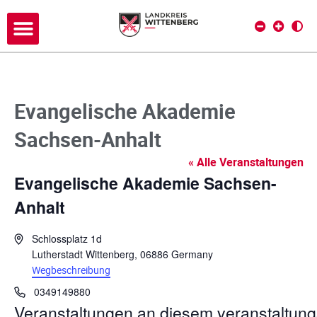
Evangelische Akademie
Sachsen-Anhalt
« Alle Veranstaltungen
Evangelische Akademie Sachsen-
Anhalt
A
Schlossplatz 1d
d
Lutherstadt Wittenberg
,
06886
Germany
r
Wegbeschreibung
e
T
0349149880
s
e
Veranstaltungen an diesem veranstaltung
s