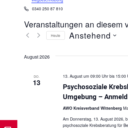
e
T
0340 250 87 810
s
e
s
l
Veranstaltungen an diesem v
e
e
Anstehend
f
Heute
o
D
n
a
August 2026
t
u
m
13. August um 09:00 Uhr
bis
15:00 
DO.
w
13
ä
Psychosoziale Krebs
h
Umgebung – Anmeldun
l
e
AWO Kreisverband Wittenberg
Ma
n
.
Am Donnerstag, 13. August 2026, bie
psychosoziale Krebsberatung für Bet