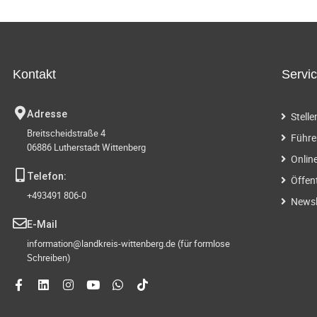
Kontakt
Servi
Adresse
Stell
Breitscheidstraße 4
Führe
06886 Lutherstadt Wittenberg
Onlin
Telefon:
Öffen
+493491 806-0
Newsl
E-Mail
information@landkreis-wittenberg.de (für formlose
Schreiben)