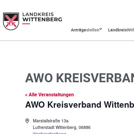
Anträge
stellen
Landkreis
Wit
AWO KREISVERBA
« Alle Veranstaltungen
AWO Kreisverband Wittenb
A
Marstallstraße 13a
d
Lutherstadt Wittenberg
,
06886
r
Wegbeschreibung