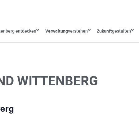
tenberg entdecken
Verwaltung
verstehen
Zukunft
gestalten
ND WITTENBERG
erg