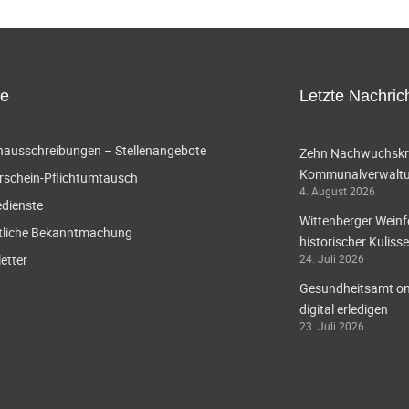
ce
Letzte Nachric
enausschreibungen – Stellenangebote
Zehn Nachwuchskräf
Kommunalverwaltun
rschein-Pflichtumtausch
4. August 2026
edienste
Wittenberger Weinf
tliche Bekanntmachung
historischer Kulisse
etter
24. Juli 2026
Gesundheitsamt onl
digital erledigen
23. Juli 2026