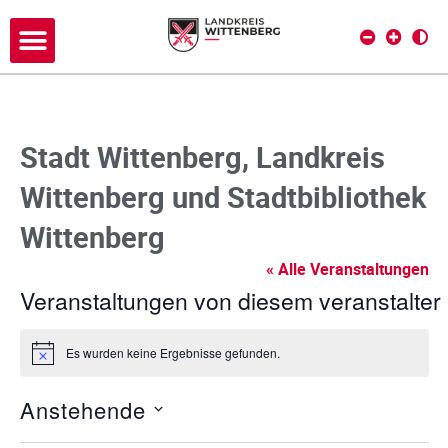
Stadt Wittenberg, Landkreis
Wittenberg und Stadtbibliothek
Wittenberg
« Alle Veranstaltungen
Veranstaltungen von diesem veranstalter
Es wurden keine Ergebnisse gefunden.
H
i
n
Anstehende
w
e
D
i