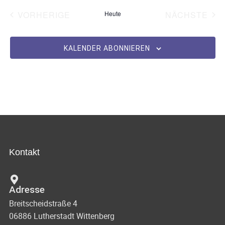
s
a
VERANSTALTUNGEN
VE
VORHERIGE
Heute
NÄCHSTE
t
u
m
KALENDER ABONNIEREN
w
ä
h
l
e
n
.
Kontakt
Adresse
Breitscheidstraße 4
06886 Lutherstadt Wittenberg