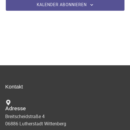
m
KALENDER ABONNIEREN
w
ä
h
l
e
n
.
Kontakt
Adresse
Breitscheidstraße 4
06886 Lutherstadt Wittenberg