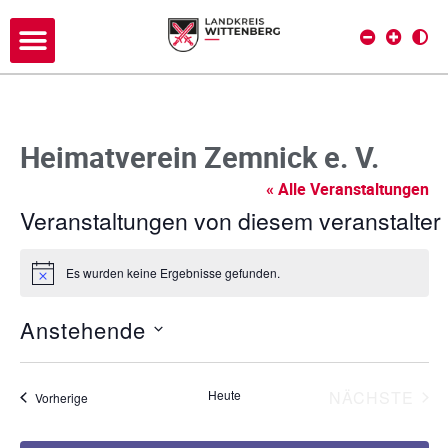
Heimatverein Zemnick e. V.
« Alle Veranstaltungen
Veranstaltungen von diesem veranstalter
Es wurden keine Ergebnisse gefunden.
H
i
n
Anstehende
w
e
D
i
s
a
VE
Heute
NÄCHSTE
Veranstaltungen
Vorherige
t
u