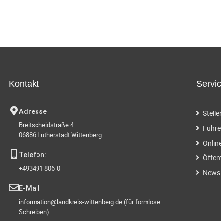
Kontakt
Servi
Adresse
Stell
Breitscheidstraße 4
Führe
06886 Lutherstadt Wittenberg
Onlin
Telefon:
Öffen
+493491 806-0
Newsl
E-Mail
information@landkreis-wittenberg.de (für formlose
Schreiben)