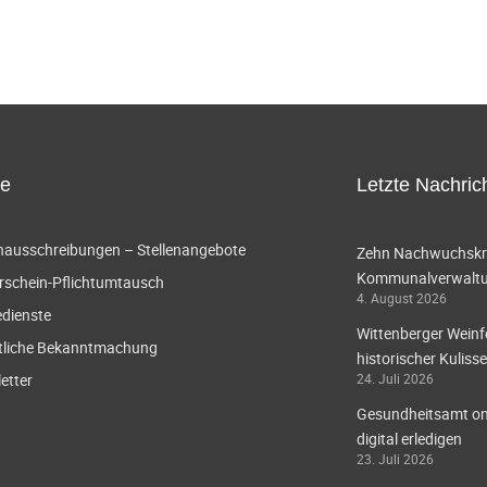
ce
Letzte Nachric
enausschreibungen – Stellenangebote
Zehn Nachwuchskräf
Kommunalverwaltun
rschein-Pflichtumtausch
4. August 2026
edienste
Wittenberger Weinf
tliche Bekanntmachung
historischer Kulisse
etter
24. Juli 2026
Gesundheitsamt onl
digital erledigen
23. Juli 2026