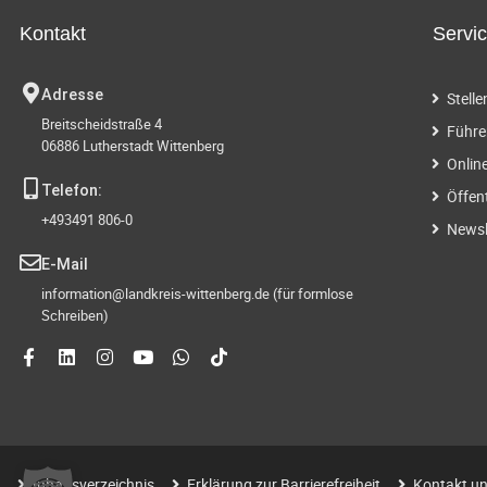
Kontakt
Servi
Adresse
Stell
Breitscheidstraße 4
Führe
06886 Lutherstadt Wittenberg
Onlin
Telefon:
Öffen
+493491 806-0
Newsl
E-Mail
information@landkreis-wittenberg.de (für formlose
Schreiben)
Inhaltsverzeichnis
Erklärung zur Barrierefreiheit
Kontakt un