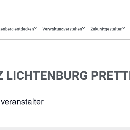
tenberg entdecken
Verwaltung
verstehen
Zukunft
gestalten
 LICHTENBURG PRETT
veranstalter