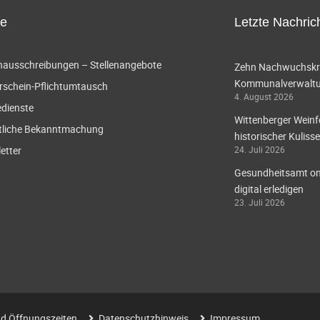
ce
Letzte Nachric
enausschreibungen – Stellenangebote
Zehn Nachwuchskräf
Kommunalverwaltun
rschein-Pflichtumtausch
4. August 2026
edienste
Wittenberger Weinf
tliche Bekanntmachung
historischer Kulisse
etter
24. Juli 2026
Gesundheitsamt onl
digital erledigen
23. Juli 2026
d Öffnungszeiten
Datenschutzhinweis
Impressum