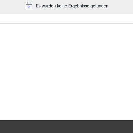
Es wurden keine Ergebnisse gefunden.
H
i
n
w
e
i
s