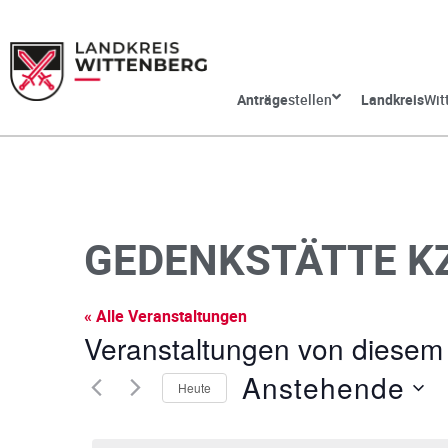
Anträge
stellen
Landkreis
Wit
GEDENKSTÄTTE KZ
« Alle Veranstaltungen
Veranstaltungen von diesem 
Anstehende
Heute
D
a