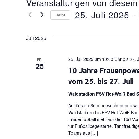
Veranstaltungen von diesem 
25. Juli 2025
 - 
Heute
D
a
Juli 2025
t
u
m
25. Juli 2025 um 10:00 Uhr
bis
27. 
FR.
w
25
ä
10 Jahre Frauenpowe
h
vom 25. bis 27. Juli
l
e
Waldstadion FSV Rot-Weiß Bad 
n
.
An diesem Sommerwochenende wird es
Waldstadion des FSV Rot-Weiß Bad 
Frauenfußball steht vor der Tür! Vom
für Fußballbegeisterte, Tanzfreudig
Teams aus […]