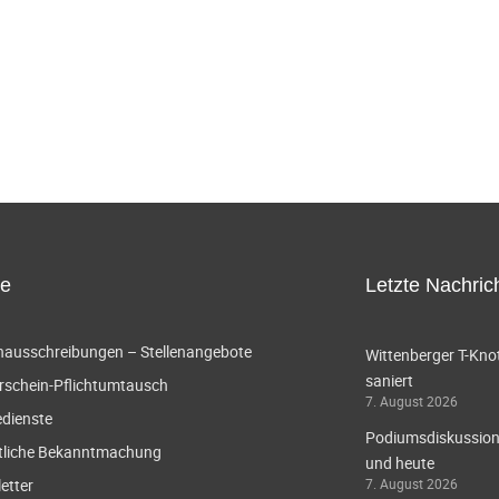
ce
Letzte Nachric
enausschreibungen – Stellenangebote
Wittenberger T-Knot
saniert
rschein-Pflichtumtausch
7. August 2026
edienste
Podiumsdiskussion 
tliche Bekanntmachung
und heute
etter
7. August 2026