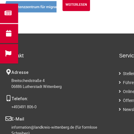
WEITERLESEN
Kontakt
Servi
Adresse
Stell
Breitscheidstraße 4
Führe
06886 Lutherstadt Wittenberg
Onlin
Telefon:
Öffen
+493491 806-0
Newsl
E-Mail
information@landkreis-wittenberg.de (für formlose
Schreiben)