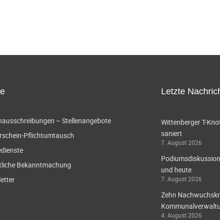
ce
Letzte Nachric
enausschreibungen – Stellenangebote
Wittenberger T-Knot
saniert
rschein-Pflichtumtausch
7. August 2026
edienste
Podiumsdiskussion 
tliche Bekanntmachung
und heute
etter
7. August 2026
Zehn Nachwuchskräf
Kommunalverwaltun
4. August 2026