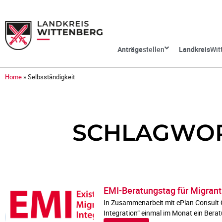
Anträge
stellen
Landkreis
Wit
Home
»
Selbsständigkeit
SCHLAGWOR
EMI-Beratungstag für Migran
In Zusammenarbeit mit ePlan Consult
Integration“ einmal im Monat ein Bera