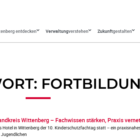
tenberg entdecken
Verwaltung
verstehen
Zukunft
gestalten
ORT: FORTBILDU
andkreis Wittenberg – Fachwissen stärken, Praxis verne
otel in Wittenberg der 10. Kinderschutzfachtag statt – ein praxisnahes
d Jugendlichen