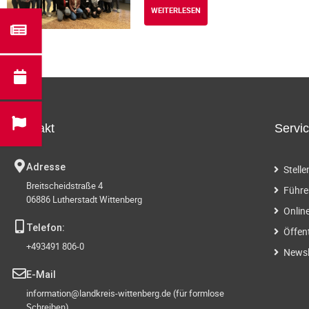
WEITERLESEN
Kontakt
Servi
Adresse
Stell
Breitscheidstraße 4
Führe
06886 Lutherstadt Wittenberg
Onlin
Telefon:
Öffen
+493491 806-0
Newsl
E-Mail
information@landkreis-wittenberg.de (für formlose
Schreiben)