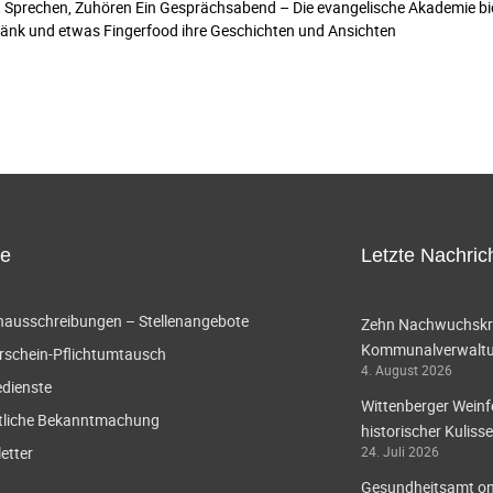
echen, Zuhören Ein Gesprächsabend – Die evangelische Akademie biet
ränk und etwas Fingerfood ihre Geschichten und Ansichten
ce
Letzte Nachric
enausschreibungen – Stellenangebote
Zehn Nachwuchskräf
Kommunalverwaltun
rschein-Pflichtumtausch
4. August 2026
edienste
Wittenberger Weinf
tliche Bekanntmachung
historischer Kulisse
etter
24. Juli 2026
Gesundheitsamt onl