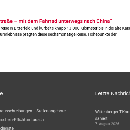
traße – mit dem Fahrrad unterwegs nach China”
se in Bitterfeld und kurbelte knapp 13.000 Kilometer bis in die alte Kais
urerlebnisse prägten diese sechsmonatige Reise. Höhepunkte der
ce
Letzte Nachric
enausschreibungen – Stellenangebote
Wittenberger T-Knot
saniert
rschein-Pflichtumtausch
7. August 2026
edienste