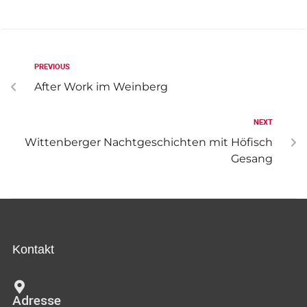
c
n
h
s
-
PREVIOUS
u
i
After Work im Weinberg
n
c
d
NEXT
h
A
Wittenberger Nachtgeschichten mit Höfisch
t
Gesang
n
s
e
i
n
c
-
h
Kontakt
N
t
e
a
Adresse