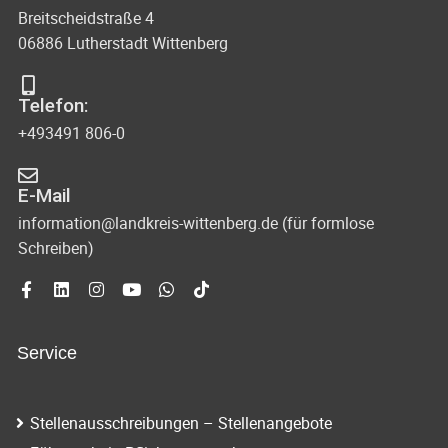
n
v
Breitscheidstraße 4
n
06886 Lutherstadt Wittenberg
i
a
g
Telefon:
v
+493491 806-0
i
a
g
t
E-Mail
a
i
information@landkreis-wittenberg.de (für formlose
t
Schreiben)
o
i
o
n
n
Service
Stellenausschreibungen – Stellenangebote